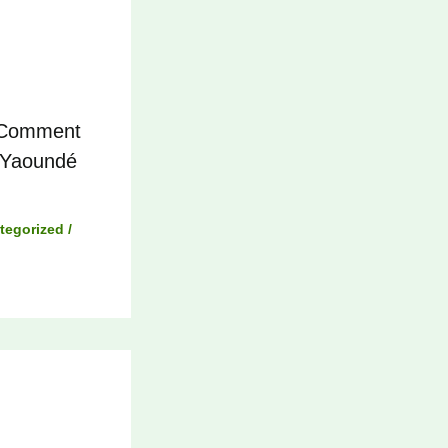
: Comment
à Yaoundé
tegorized
/