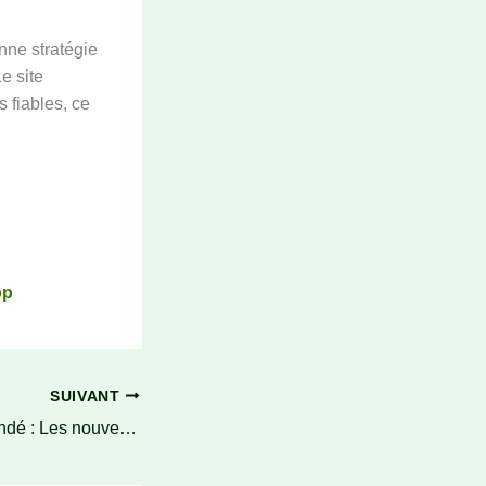
nne stratégie
e site
 fiables, ce
pp
SUIVANT
Urbanisme à Yaoundé : Les nouveaux plans de développement à surveiller à Aodza : Expertise Foncier n°4