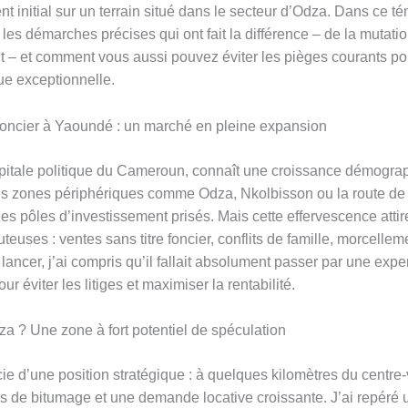
t initial sur un terrain situé dans le secteur d’Odza. Dans ce t
les démarches précises qui ont fait la différence – de la mutatio
 – et comment vous aussi pouvez éviter les pièges courants po
ue exceptionnelle.
foncier à Yaoundé : un marché en pleine expansion
itale politique du Cameroun, connaît une croissance démogra
es zones périphériques comme Odza, Nkolbisson ou la route d
es pôles d’investissement prisés. Mais cette effervescence attir
teuses : ventes sans titre foncier, conflits de famille, morcellem
ancer, j’ai compris qu’il fallait absolument passer par une exper
ur éviter les litiges et maximiser la rentabilité.
a ? Une zone à fort potentiel de spéculation
e d’une position stratégique : à quelques kilomètres du centre-v
s de bitumage et une demande locative croissante. J’ai repéré u