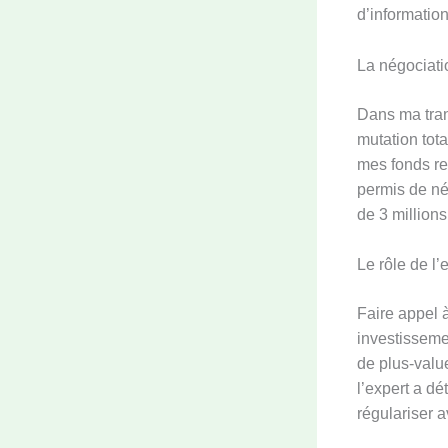
d’informatio
La négociati
Dans ma trans
mutation tota
mes fonds re
permis de nég
de 3 millions
Le rôle de l’
Faire appel 
investissement
de plus-valu
l’expert a d
régulariser a