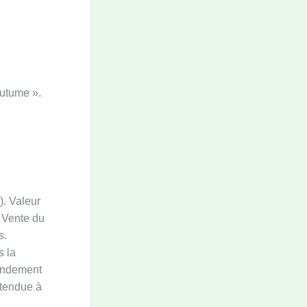
outume ».
). Valeur
. Vente du
s.
s la
rendement
ttendue à