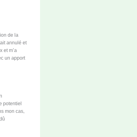
ion de la
tait annulé et
x et m’a
ec un apport
n
e potentiel
ns mon cas,
 dû