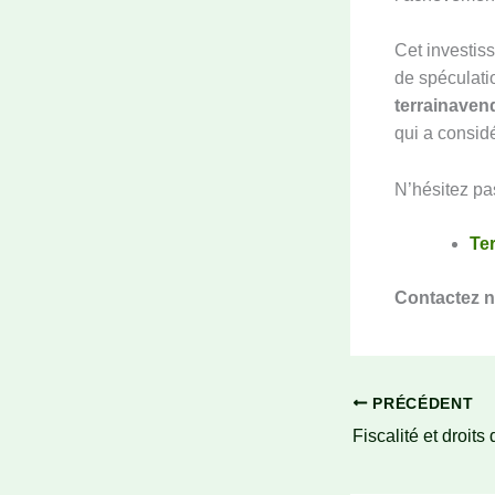
Cet investiss
de spéculatio
terrainave
qui a considé
N’hésitez pas
Ter
Contactez n
PRÉCÉDENT