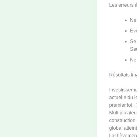
Les erreurs à
Ne 
Évi
Se 
Seu
Ne 
Résultats fin
Investissemen
actuelle du l
premier lot : 
Multiplicateu
construction 
global attein
l’achèvement 