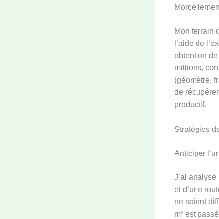
Morcellement
Mon terrain 
l’aide de l’e
obtention de 
millions, con
(géomètre, f
de récupérer 
productif.
Stratégies de
Anticiper l’u
J’ai analysé 
et d’une rou
ne soient di
m² est passé