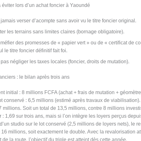
 éviter lors d’un achat foncier à Yaoundé
jamais verser d’acompte sans avoir vu le titre foncier original.
ter les terrains sans limites claires (bornage obligatoire).
méfier des promesses de « papier vert » ou de « certificat de c
l le titre foncier définitif fait foi.
pas négliger les taxes locales (foncier, droits de mutation).
anciers : le bilan après trois ans
t initial : 8 millions FCFA (achat + frais de mutation + géomètre
ot conservé : 6,5 millions (estimé après travaux de viabilisation)
7 millions. Soit un total de 13,5 millions, contre 8 millions investi
r : 1,69 sur trois ans, mais si l’on intègre les loyers perçus depui
d’un studio sur le lot conservé (2,5 millions de loyers nets), le 
t 16 millions, soit exactement le double. Avec la revalorisation a
de la route, l’objectif du triple est atteint dès cette année.