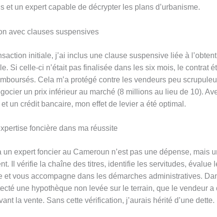
ns et un expert capable de décrypter les plans d’urbanisme.
on avec clauses suspensives
action initiale, j’ai inclus une clause suspensive liée à l’obtent
le. Si celle-ci n’était pas finalisée dans les six mois, le contrat é
mboursés. Cela m’a protégé contre les vendeurs peu scrupuleu
ocier un prix inférieur au marché (8 millions au lieu de 10). Av
 et un crédit bancaire, mon effet de levier a été optimal.
expertise foncière dans ma réussite
à un expert foncier au Cameroun n’est pas une dépense, mais u
. Il vérifie la chaîne des titres, identifie les servitudes, évalue l
e et vous accompagne dans les démarches administratives. Da
étecté une hypothèque non levée sur le terrain, que le vendeur a
vant la vente. Sans cette vérification, j’aurais hérité d’une dette.