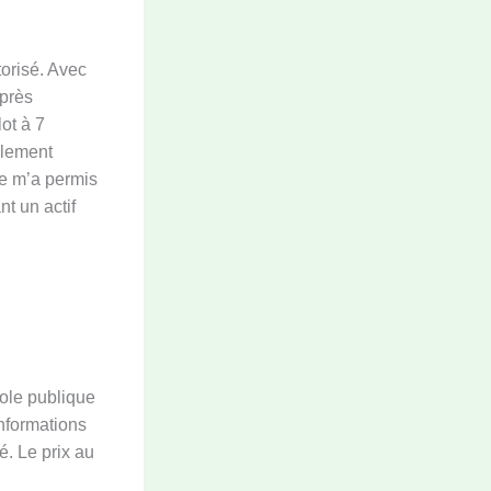
torisé. Avec
après
lot à 7
llement
ge m’a permis
nt un actif
cole publique
informations
é. Le prix au
u