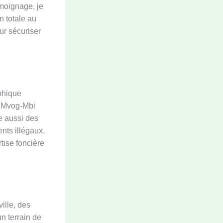
émoignage, je
n totale au
ur sécuriser
phique
e Mvog-Mbi
e aussi des
ents illégaux.
tise foncière
ille, des
n terrain de