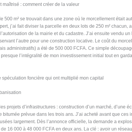
 maîtrisé : comment créer de la valeur
de 500 m² se trouvait dans une zone où le morcellement était au
xpert, j’ai fait diviser la parcelle en deux lots de 250 m² chacun, 
l’autorisation de la mairie et du cadastre. J’ai ensuite vendu un 
servant l’autre pour une construction locative. Le coût du morce
rais administratifs) a été de 500 000 FCFA. Ce simple découpa
presque l’intégralité de mon investissement initial tout en garda
 spéculation foncière qui ont multiplié mon capital
rbanisation
les projets d’infrastructures : construction d’un marché, d’une é
te bitumée prévue dans les trois ans. J’ai acheté avant que ces 
ffusées largement. Dès l’annonce officielle, la demande a explos
 de 16 000 à 48 000 FCFA en deux ans. La clé : avoir un résea