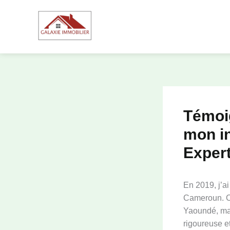
Aller
au
contenu
Témoig
mon in
Expert
En 2019, j’a
Cameroun. Co
Yaoundé, mai
rigoureuse et