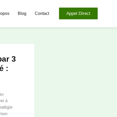
Appel Direct
ropos
Blog
Contact
par 3
é :
au
ier à
ratégie
s mon