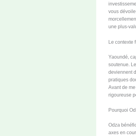
investissemen
vous dévoile 
morcellement
une plus-val
Le contexte 
Yaoundé, cap
soutenue. L
deviennent d
pratiques dou
Avant de me l
rigoureuse po
Pourquoi Odz
Odza bénéfici
axes en cour