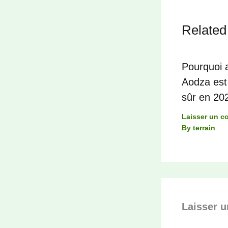
Related
Pourquoi a
Aodza est 
sûr en 20
Laisser un c
By
terrain
Laisser 