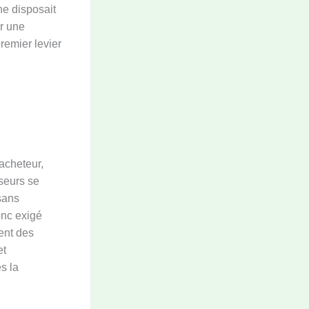
ne disposait
er une
remier levier
’acheteur,
seurs se
sans
donc exigé
ent des
et
s la