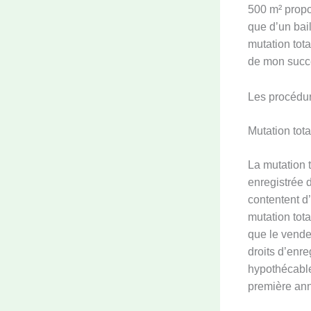
500 m² propos
que d’un bai
mutation tota
de mon succ
Les procédur
Mutation tota
La mutation t
enregistrée 
contentent d
mutation tota
que le vende
droits d’enre
hypothécable.
première an