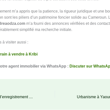
ement m’a appris que la patience, la rigueur juridique et une bo
n sont les piliers d’un patrimoine foncier solide au Cameroun. L
ndreaodza.com
m’a fourni des annonces vérifiées et des contacts
rablement simplifié ma recherche initiale.
 à visiter aussi :
rain à vendre à Kribi
otre agent immobilier via WhatsApp :
Discuter sur WhatsA
Fiscalité et droits d’enregistrement : Ce que coûte réellement un terrain à Aodza : Expertise Foncier n°4